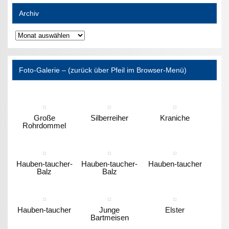
Archiv
Archiv
Foto-Galerie – (zurück über Pfeil im Browser-Menü)
Große
Silberreiher
Kraniche
Rohrdommel
Hauben-taucher-
Hauben-taucher-
Hauben-taucher
Balz
Balz
Hauben-taucher
Junge
Elster
Bartmeisen