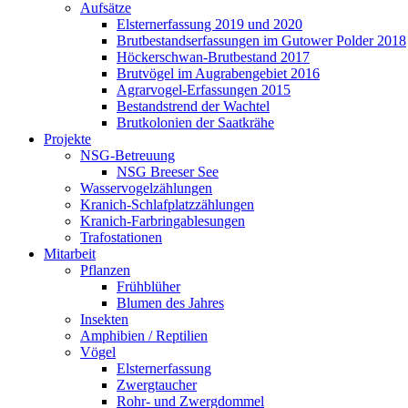
Aufsätze
Elsternerfassung 2019 und 2020
Brutbestandserfassungen im Gutower Polder 2018
Höckerschwan-Brutbestand 2017
Brutvögel im Augrabengebiet 2016
Agrarvogel-Erfassungen 2015
Bestandstrend der Wachtel
Brutkolonien der Saatkrähe
Projekte
NSG-Betreuung
NSG Breeser See
Wasservogelzählungen
Kranich-Schlafplatzzählungen
Kranich-Farbringablesungen
Trafostationen
Mitarbeit
Pflanzen
Frühblüher
Blumen des Jahres
Insekten
Amphibien / Reptilien
Vögel
Elsternerfassung
Zwergtaucher
Rohr- und Zwergdommel