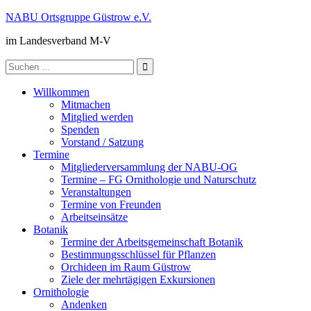
Zum
NABU Ortsgruppe Güstrow e.V.
Inhalt
im Landesverband M-V
springen
Suche
nach:
Willkommen
Mitmachen
Mitglied werden
Spenden
Vorstand / Satzung
Termine
Mitgliederversammlung der NABU-OG
Termine – FG Ornithologie und Naturschutz
Veranstaltungen
Termine von Freunden
Arbeitseinsätze
Botanik
Termine der Arbeitsgemeinschaft Botanik
Bestimmungsschlüssel für Pflanzen
Orchideen im Raum Güstrow
Ziele der mehrtägigen Exkursionen
Ornithologie
Andenken