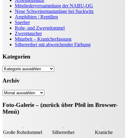
Arbeitseinsätze
Mitgliederversammlung der NABU-OG
Neue Schweinemastanlage bei Suckwitz
Amphibien / Reptilien
Sperber
Rohr- und Zwergdommel
Zwergtaucher
Mitarbeit – Kranicherfassung
Silberreiher mit abweichender Färbung
Kategorien
Kategorien
Archiv
Archiv
Foto-Galerie – (zurück über Pfeil im Browser-
Menü)
Große Rohrdommel
Silberreiher
Kraniche