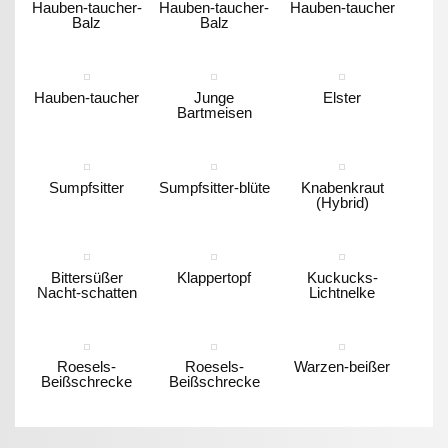
Hauben-taucher-
Hauben-taucher-
Hauben-taucher
Balz
Balz
Hauben-taucher
Junge
Elster
Bartmeisen
Sumpfsitter
Sumpfsitter-blüte
Knabenkraut
(Hybrid)
Bittersüßer
Klappertopf
Kuckucks-
Nacht-schatten
Lichtnelke
Roesels-
Roesels-
Warzen-beißer
Beißschrecke
Beißschrecke