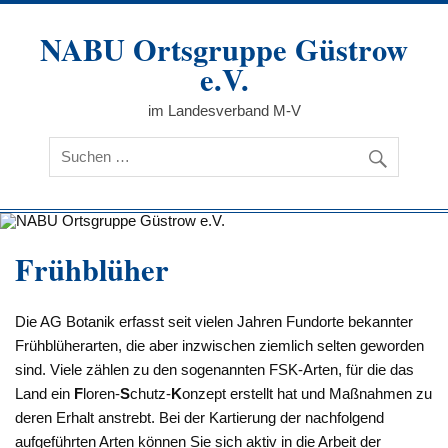
Zum
Inhalt
NABU Ortsgruppe Güstrow
springen
e.V.
im Landesverband M-V
Frühblüher
Die AG Botanik erfasst seit vielen Jahren Fundorte bekannter
Frühblüherarten, die aber inzwischen ziemlich selten geworden
sind. Viele zählen zu den sogenannten FSK-Arten, für die das
Land ein
F
loren-
S
chutz-
K
onzept erstellt hat und Maßnahmen zu
deren Erhalt anstrebt. Bei der Kartierung der nachfolgend
aufgeführten Arten können Sie sich aktiv in die Arbeit der