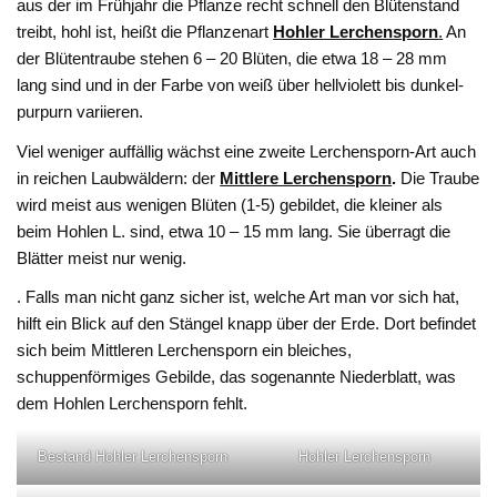
aus der im Frühjahr die Pflanze recht schnell den Blütenstand
treibt, hohl ist, heißt die Pflanzenart
Hohler Lerchensporn
.
An
der Blütentraube stehen 6 – 20 Blüten, die etwa 18 – 28 mm
lang sind und in der Farbe von weiß über hellviolett bis dunkel-
purpurn variieren.
Viel weniger auffällig wächst eine zweite Lerchensporn-Art auch
in reichen Laubwäldern: der
Mittlere Lerchensporn
.
Die Traube
wird meist aus wenigen Blüten (1-5) gebildet, die kleiner als
beim Hohlen L. sind, etwa 10 – 15 mm lang. Sie überragt die
Blätter meist nur wenig.
. Falls man nicht ganz sicher ist, welche Art man vor sich hat,
hilft ein Blick auf den Stängel knapp über der Erde. Dort befindet
sich beim Mittleren Lerchensporn ein bleiches,
schuppenförmiges Gebilde, das sogenannte Niederblatt, was
dem Hohlen Lerchensporn fehlt.
Bestand Hohler Lerchensporn
Hohler Lerchensporn