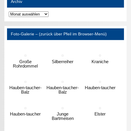
Archiv
Archiv
Foto-Galerie – (zurück über Pfeil im Browser-Menü)
Große
Silberreiher
Kraniche
Rohrdommel
Hauben-taucher-
Hauben-taucher-
Hauben-taucher
Balz
Balz
Hauben-taucher
Junge
Elster
Bartmeisen