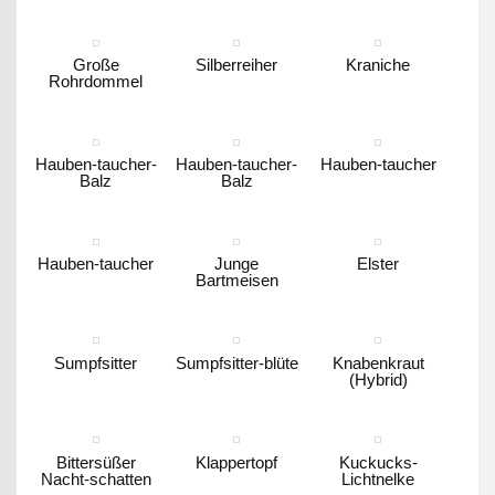
Große
Silberreiher
Kraniche
Rohrdommel
Hauben-taucher-
Hauben-taucher-
Hauben-taucher
Balz
Balz
Hauben-taucher
Junge
Elster
Bartmeisen
Sumpfsitter
Sumpfsitter-blüte
Knabenkraut
(Hybrid)
Bittersüßer
Klappertopf
Kuckucks-
Nacht-schatten
Lichtnelke