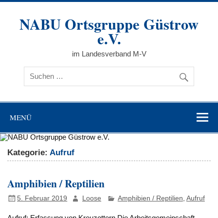
Zum
Inhalt
NABU Ortsgruppe Güstrow
springen
e.V.
im Landesverband M-V
MENÜ
Kategorie:
Aufruf
Amphibien / Reptilien
5. Februar 2019
Loose
Amphibien / Reptilien
,
Aufruf
Aufruf: Erfassung von Kreuzottern Die Arbeitsgemeinschaft