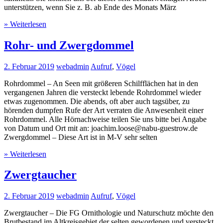
unterstützen, wenn Sie z. B. ab Ende des Monats März
» Weiterlesen
Rohr- und Zwergdommel
2. Februar 2019
webadmin
Aufruf
,
Vögel
Rohrdommel – An Seen mit größeren Schilfflächen hat in den
vergangenen Jahren die versteckt lebende Rohrdommel wieder
etwas zugenommen. Die abends, oft aber auch tagsüber, zu
hörenden dumpfen Rufe der Art verraten die Anwesenheit einer
Rohrdommel. Alle Hörnachweise teilen Sie uns bitte bei Angabe
von Datum und Ort mit an: joachim.loose@nabu-guestrow.de
Zwergdommel – Diese Art ist in M-V sehr selten
» Weiterlesen
Zwergtaucher
2. Februar 2019
webadmin
Aufruf
,
Vögel
Zwergtaucher – Die FG Ornithologie und Naturschutz möchte den
Brutbestand im Altkreisgebiet der selten gewordenen und versteckt