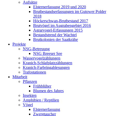
Aufsätze
Elsternerfassung 2019 und 2020
Brutbestandserfassungen im Gutower Polder
2018
Höckerschwan-Brutbestand 2017
Brutvögel im Augrabengebiet 2016
Agrarvogel-Erfassungen 2015
Bestandstrend der Wachtel
Brutkolonien der Saatkrähe
Projekte
NSG-Betreuung
NSG Breeser See
Wasservogelzählungen
Kranich-Schlafplatzzählungen
Kranich-Farbringablesungen
Trafostationen
Mitarbeit
Pflanzen
Frühblüher
Blumen des Jahres
Insekten
Amphibien / Reptilien
Vögel
Elsternerfassung
Zwergtaucher