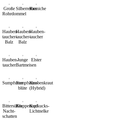
Große
Silberreiher
Kraniche
Rohrdommel
Hauben-
Hauben-
Hauben-
taucher-
taucher-
taucher
Balz
Balz
Hauben-
Junge
Elster
taucher
Bartmeisen
Sumpfsitter
Sumpfsitter-
Knabenkraut
blüte
(Hybrid)
Bittersüßer
Klappertopf
Kuckucks-
Nacht-
Lichtnelke
schatten