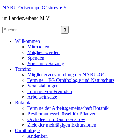
Zum
NABU Ortsgruppe Güstrow e.V.
Inhalt
im Landesverband M-V
springen
Suche
nach:
Willkommen
Mitmachen
Mitglied werden
Spenden
Vorstand / Satzung
Termine
Mitgliederversammlung der NABU-OG
Termine – FG Ornithologie und Naturschutz
Veranstaltungen
Termine von Freunden
Arbeitseinsätze
Botanik
Termine der Arbeitsgemeinschaft Botanik
Bestimmungsschlüssel für Pflanzen
Orchideen im Raum Güstrow
Ziele der mehrtägigen Exkursionen
Ornithologie
Andenken