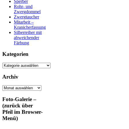
Sperber
Rohr- und
Zwergdommel
Zwergtaucher
Mitarbeit –
Kranicherfassung
Silberreiher mit
abweichender
Färbung
Kategorien
Kategorien
Archiv
Archiv
Foto-Galerie –
(zurück über
Pfeil im Browser-
Menü)