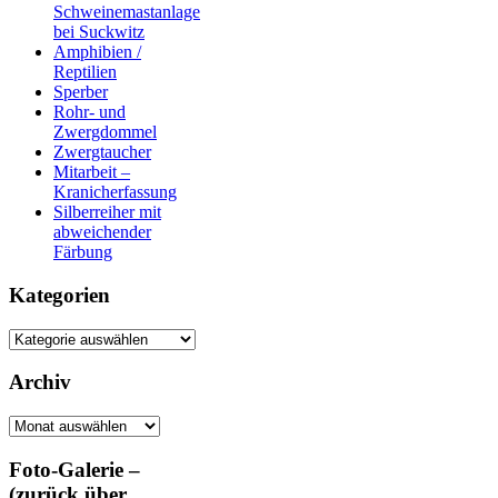
Schweinemastanlage
bei Suckwitz
Amphibien /
Reptilien
Sperber
Rohr- und
Zwergdommel
Zwergtaucher
Mitarbeit –
Kranicherfassung
Silberreiher mit
abweichender
Färbung
Kategorien
Kategorien
Archiv
Archiv
Foto-Galerie –
(zurück über