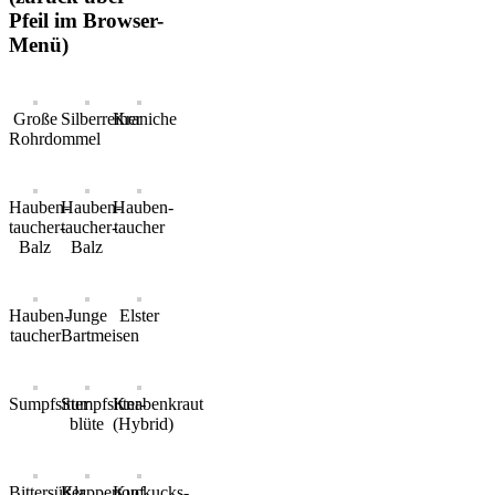
Pfeil im Browser-
Menü)
Große
Silberreiher
Kraniche
Rohrdommel
Hauben-
Hauben-
Hauben-
taucher-
taucher-
taucher
Balz
Balz
Hauben-
Junge
Elster
taucher
Bartmeisen
Sumpfsitter
Sumpfsitter-
Knabenkraut
blüte
(Hybrid)
Bittersüßer
Klappertopf
Kuckucks-