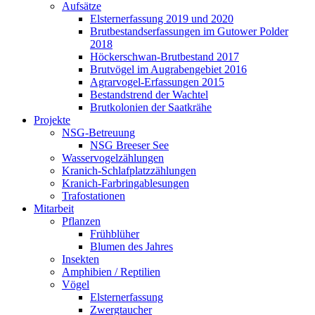
Aufsätze
Elsternerfassung 2019 und 2020
Brutbestandserfassungen im Gutower Polder
2018
Höckerschwan-Brutbestand 2017
Brutvögel im Augrabengebiet 2016
Agrarvogel-Erfassungen 2015
Bestandstrend der Wachtel
Brutkolonien der Saatkrähe
Projekte
NSG-Betreuung
NSG Breeser See
Wasservogelzählungen
Kranich-Schlafplatzzählungen
Kranich-Farbringablesungen
Trafostationen
Mitarbeit
Pflanzen
Frühblüher
Blumen des Jahres
Insekten
Amphibien / Reptilien
Vögel
Elsternerfassung
Zwergtaucher