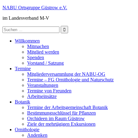
Zum
NABU Ortsgruppe Güstrow e.V.
Inhalt
im Landesverband M-V
springen
Suche
nach:
Willkommen
Mitmachen
Mitglied werden
Spenden
Vorstand / Satzung
Termine
Mitgliederversammlung der NABU-OG
Termine – FG Ornithologie und Naturschutz
Veranstaltungen
Termine von Freunden
Arbeitseinsätze
Botanik
Termine der Arbeitsgemeinschaft Botanik
Bestimmungsschlüssel für Pflanzen
Orchideen im Raum Güstrow
Ziele der mehrtägigen Exkursionen
Ornithologie
Andenken