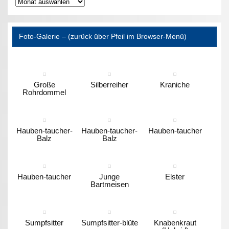
Archiv
Foto-Galerie – (zurück über Pfeil im Browser-Menü)
Große
Silberreiher
Kraniche
Rohrdommel
Hauben-taucher-
Hauben-taucher-
Hauben-taucher
Balz
Balz
Hauben-taucher
Junge
Elster
Bartmeisen
Sumpfsitter
Sumpfsitter-blüte
Knabenkraut