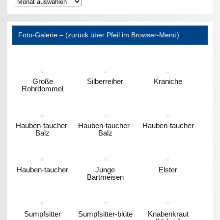
Archiv
Foto-Galerie – (zurück über Pfeil im Browser-Menü)
Große
Silberreiher
Kraniche
Rohrdommel
Hauben-taucher-
Hauben-taucher-
Hauben-taucher
Balz
Balz
Hauben-taucher
Junge
Elster
Bartmeisen
Sumpfsitter
Sumpfsitter-blüte
Knabenkraut