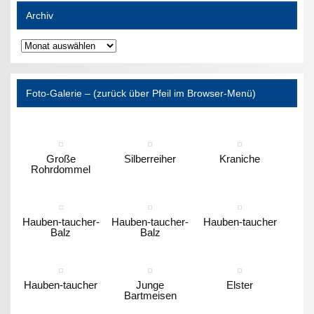
Archiv
Archiv
Foto-Galerie – (zurück über Pfeil im Browser-Menü)
Große
Silberreiher
Kraniche
Rohrdommel
Hauben-taucher-
Hauben-taucher-
Hauben-taucher
Balz
Balz
Hauben-taucher
Junge
Elster
Bartmeisen