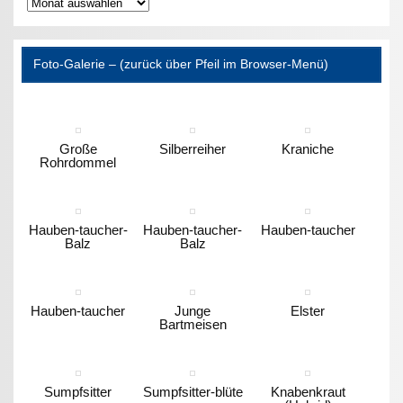
Archiv
Foto-Galerie – (zurück über Pfeil im Browser-Menü)
Große
Silberreiher
Kraniche
Rohrdommel
Hauben-taucher-
Hauben-taucher-
Hauben-taucher
Balz
Balz
Hauben-taucher
Junge
Elster
Bartmeisen
Sumpfsitter
Sumpfsitter-blüte
Knabenkraut