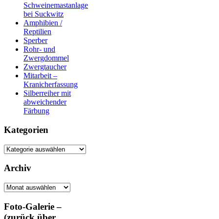
Schweinemastanlage
bei Suckwitz
Amphibien /
Reptilien
Sperber
Rohr- und
Zwergdommel
Zwergtaucher
Mitarbeit –
Kranicherfassung
Silberreiher mit
abweichender
Färbung
Kategorien
Kategorien
Archiv
Archiv
Foto-Galerie –
(zurück über