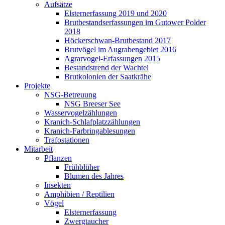
Aufsätze
Elsternerfassung 2019 und 2020
Brutbestandserfassungen im Gutower Polder
2018
Höckerschwan-Brutbestand 2017
Brutvögel im Augrabengebiet 2016
Agrarvogel-Erfassungen 2015
Bestandstrend der Wachtel
Brutkolonien der Saatkrähe
Projekte
NSG-Betreuung
NSG Breeser See
Wasservogelzählungen
Kranich-Schlafplatzzählungen
Kranich-Farbringablesungen
Trafostationen
Mitarbeit
Pflanzen
Frühblüher
Blumen des Jahres
Insekten
Amphibien / Reptilien
Vögel
Elsternerfassung
Zwergtaucher