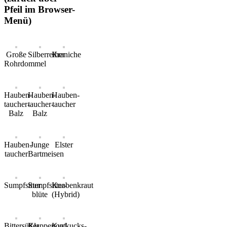
Pfeil im Browser-
Menü)
Große
Silberreiher
Kraniche
Rohrdommel
Hauben-
Hauben-
Hauben-
taucher-
taucher-
taucher
Balz
Balz
Hauben-
Junge
Elster
taucher
Bartmeisen
Sumpfsitter
Sumpfsitter-
Knabenkraut
blüte
(Hybrid)
Bittersüßer
Klappertopf
Kuckucks-