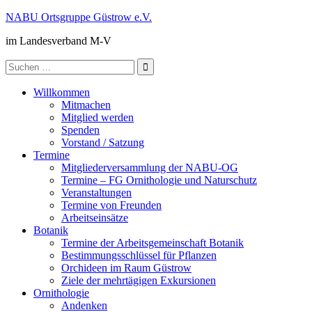
Zum
NABU Ortsgruppe Güstrow e.V.
Inhalt
im Landesverband M-V
springen
Suche
nach:
Willkommen
Mitmachen
Mitglied werden
Spenden
Vorstand / Satzung
Termine
Mitgliederversammlung der NABU-OG
Termine – FG Ornithologie und Naturschutz
Veranstaltungen
Termine von Freunden
Arbeitseinsätze
Botanik
Termine der Arbeitsgemeinschaft Botanik
Bestimmungsschlüssel für Pflanzen
Orchideen im Raum Güstrow
Ziele der mehrtägigen Exkursionen
Ornithologie
Andenken