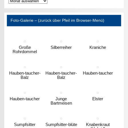
Archiv
Foto-Galerie – (zurück über Pfeil im Browser-Menü)
Große
Silberreiher
Kraniche
Rohrdommel
Hauben-taucher-
Hauben-taucher-
Hauben-taucher
Balz
Balz
Hauben-taucher
Junge
Elster
Bartmeisen
Sumpfsitter
Sumpfsitter-blüte
Knabenkraut