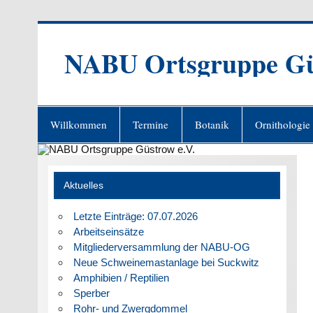
Zum
Inhalt
springen
NABU Ortsgruppe Gü
Willkommen
Termine
Botanik
Ornithologie
Aktuelles
Letzte Einträge: 07.07.2026
Arbeitseinsätze
Mitgliederversammlung der NABU-OG
Neue Schweinemastanlage bei Suckwitz
Amphibien / Reptilien
Sperber
Rohr- und Zwergdommel