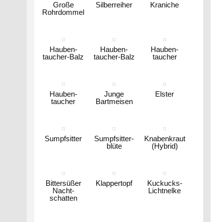
Große
Silberreiher
Kraniche
Rohrdommel
Hauben-
Hauben-
Hauben-
taucher-Balz
taucher-Balz
taucher
Hauben-
Junge
Elster
taucher
Bartmeisen
Sumpfsitter
Sumpfsitter-
Knabenkraut
blüte
(Hybrid)
Bittersüßer
Klappertopf
Kuckucks-
Nacht-
Lichtnelke
schatten