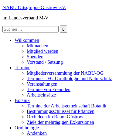
Zum
NABU Ortsgruppe Güstrow e.V.
Inhalt
im Landesverband M-V
springen
Suche
nach:
Willkommen
Mitmachen
Mitglied werden
Spenden
Vorstand / Satzung
Termine
Mitgliederversammlung der NABU-OG
Termine – FG Ornithologie und Naturschutz
Veranstaltungen
Termine von Freunden
Arbeitseinsätze
Botanik
Termine der Arbeitsgemeinschaft Botanik
Bestimmungsschlüssel für Pflanzen
Orchideen im Raum Güstrow
Ziele der mehrtägigen Exkursionen
Ornithologie
Andenken