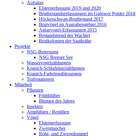
Aufsätze
Elsternerfassung 2019 und 2020
Brutbestandserfassungen im Gutower Polder 2018
Höckerschwan-Brutbestand 2017
Brutvögel im Augrabengebiet 2016
Agrarvogel-Erfassungen 2015
Bestandstrend der Wachtel
Brutkolonien der Saatkrähe
Projekte
NSG-Betreuung
NSG Breeser See
Wasservogelzählungen
Kranich-Schlafplatzzählungen
Kranich-Farbringablesungen
Trafostationen
Mitarbeit
Pflanzen
Frühblüher
Blumen des Jahres
Insekten
Amphibien / Reptilien
Vögel
Elsternerfassung
Zwergtaucher
Rohr- und Zwergdommel