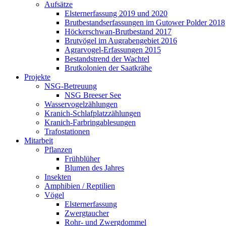
Aufsätze
Elsternerfassung 2019 und 2020
Brutbestandserfassungen im Gutower Polder 2018
Höckerschwan-Brutbestand 2017
Brutvögel im Augrabengebiet 2016
Agrarvogel-Erfassungen 2015
Bestandstrend der Wachtel
Brutkolonien der Saatkrähe
Projekte
NSG-Betreuung
NSG Breeser See
Wasservogelzählungen
Kranich-Schlafplatzzählungen
Kranich-Farbringablesungen
Trafostationen
Mitarbeit
Pflanzen
Frühblüher
Blumen des Jahres
Insekten
Amphibien / Reptilien
Vögel
Elsternerfassung
Zwergtaucher
Rohr- und Zwergdommel