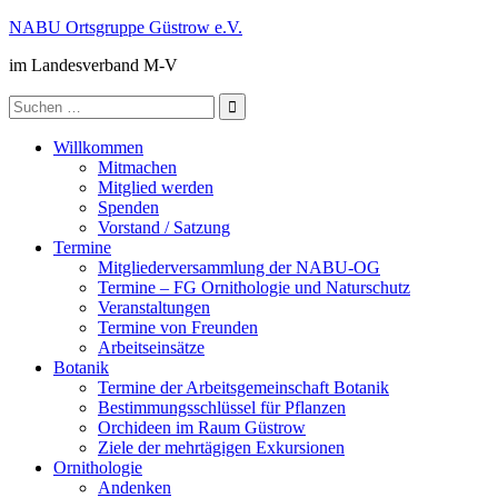
Zum
NABU Ortsgruppe Güstrow e.V.
Inhalt
im Landesverband M-V
springen
Suche
nach:
Willkommen
Mitmachen
Mitglied werden
Spenden
Vorstand / Satzung
Termine
Mitgliederversammlung der NABU-OG
Termine – FG Ornithologie und Naturschutz
Veranstaltungen
Termine von Freunden
Arbeitseinsätze
Botanik
Termine der Arbeitsgemeinschaft Botanik
Bestimmungsschlüssel für Pflanzen
Orchideen im Raum Güstrow
Ziele der mehrtägigen Exkursionen
Ornithologie
Andenken