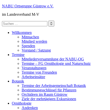
Zum
NABU Ortsgruppe Güstrow e.V.
Inhalt
im Landesverband M-V
springen
Suche
nach:
Willkommen
Mitmachen
Mitglied werden
Spenden
Vorstand / Satzung
Termine
Mitgliederversammlung der NABU-OG
Termine – FG Ornithologie und Naturschutz
Veranstaltungen
Termine von Freunden
Arbeitseinsätze
Botanik
Termine der Arbeitsgemeinschaft Botanik
Bestimmungsschlüssel für Pflanzen
Orchideen im Raum Güstrow
Ziele der mehrtägigen Exkursionen
Ornithologie
Andenken