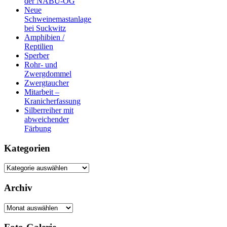
der NABU-OG
Neue
Schweinemastanlage
bei Suckwitz
Amphibien /
Reptilien
Sperber
Rohr- und
Zwergdommel
Zwergtaucher
Mitarbeit –
Kranicherfassung
Silberreiher mit
abweichender
Färbung
Kategorien
Kategorien
Archiv
Archiv