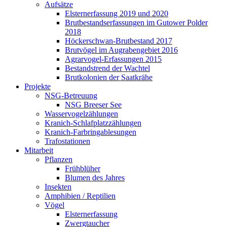
Aufsätze
Elsternerfassung 2019 und 2020
Brutbestandserfassungen im Gutower Polder
2018
Höckerschwan-Brutbestand 2017
Brutvögel im Augrabengebiet 2016
Agrarvogel-Erfassungen 2015
Bestandstrend der Wachtel
Brutkolonien der Saatkrähe
Projekte
NSG-Betreuung
NSG Breeser See
Wasservogelzählungen
Kranich-Schlafplatzzählungen
Kranich-Farbringablesungen
Trafostationen
Mitarbeit
Pflanzen
Frühblüher
Blumen des Jahres
Insekten
Amphibien / Reptilien
Vögel
Elsternerfassung
Zwergtaucher