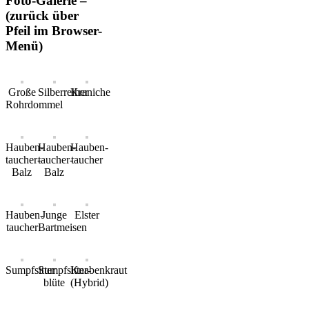
Foto-Galerie –
(zurück über
Pfeil im Browser-
Menü)
Große
Silberreiher
Kraniche
Rohrdommel
Hauben-
Hauben-
Hauben-
taucher-
taucher-
taucher
Balz
Balz
Hauben-
Junge
Elster
taucher
Bartmeisen
Sumpfsitter
Sumpfsitter-
Knabenkraut
blüte
(Hybrid)