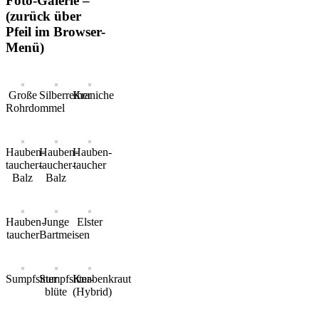
Foto-Galerie –
(zurück über
Pfeil im Browser-
Menü)
Große
Silberreiher
Kraniche
Rohrdommel
Hauben-
Hauben-
Hauben-
taucher-
taucher-
taucher
Balz
Balz
Hauben-
Junge
Elster
taucher
Bartmeisen
Sumpfsitter
Sumpfsitter-
Knabenkraut
blüte
(Hybrid)