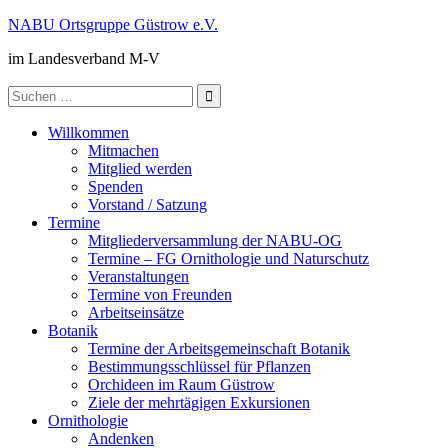
Zum
NABU Ortsgruppe Güstrow e.V.
Inhalt
im Landesverband M-V
springen
Suche
nach:
Willkommen
Mitmachen
Mitglied werden
Spenden
Vorstand / Satzung
Termine
Mitgliederversammlung der NABU-OG
Termine – FG Ornithologie und Naturschutz
Veranstaltungen
Termine von Freunden
Arbeitseinsätze
Botanik
Termine der Arbeitsgemeinschaft Botanik
Bestimmungsschlüssel für Pflanzen
Orchideen im Raum Güstrow
Ziele der mehrtägigen Exkursionen
Ornithologie
Andenken