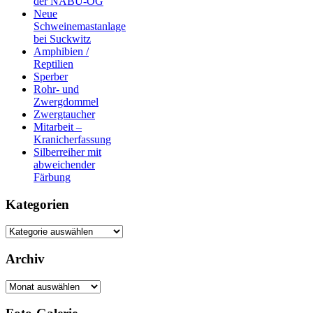
der NABU-OG
Neue
Schweinemastanlage
bei Suckwitz
Amphibien /
Reptilien
Sperber
Rohr- und
Zwergdommel
Zwergtaucher
Mitarbeit –
Kranicherfassung
Silberreiher mit
abweichender
Färbung
Kategorien
Kategorien
Archiv
Archiv