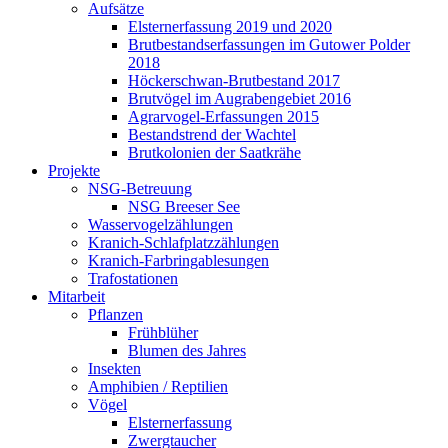
Aufsätze
Elsternerfassung 2019 und 2020
Brutbestandserfassungen im Gutower Polder
2018
Höckerschwan-Brutbestand 2017
Brutvögel im Augrabengebiet 2016
Agrarvogel-Erfassungen 2015
Bestandstrend der Wachtel
Brutkolonien der Saatkrähe
Projekte
NSG-Betreuung
NSG Breeser See
Wasservogelzählungen
Kranich-Schlafplatzzählungen
Kranich-Farbringablesungen
Trafostationen
Mitarbeit
Pflanzen
Frühblüher
Blumen des Jahres
Insekten
Amphibien / Reptilien
Vögel
Elsternerfassung
Zwergtaucher