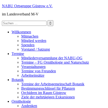
Zum
NABU Ortsgruppe Güstrow e.V.
Inhalt
im Landesverband M-V
springen
Suche
nach:
Willkommen
Mitmachen
Mitglied werden
Spenden
Vorstand / Satzung
Termine
Mitgliederversammlung der NABU-OG
Termine – FG Ornithologie und Naturschutz
Veranstaltungen
Termine von Freunden
Arbeitseinsätze
Botanik
Termine der Arbeitsgemeinschaft Botanik
Bestimmungsschlüssel für Pflanzen
Orchideen im Raum Güstrow
Ziele der mehrtägigen Exkursionen
Ornithologie
Andenken