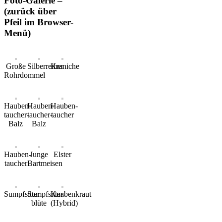
Foto-Galerie –
(zurück über
Pfeil im Browser-
Menü)
Große
Silberreiher
Kraniche
Rohrdommel
Hauben-
Hauben-
Hauben-
taucher-
taucher-
taucher
Balz
Balz
Hauben-
Junge
Elster
taucher
Bartmeisen
Sumpfsitter
Sumpfsitter-
Knabenkraut
blüte
(Hybrid)