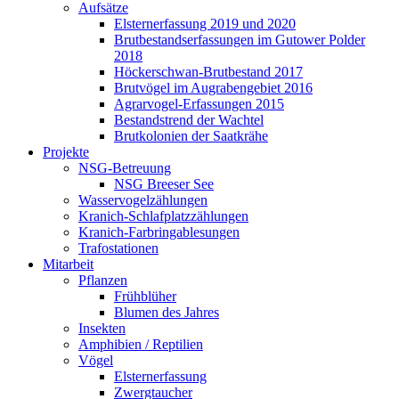
Aufsätze
Elsternerfassung 2019 und 2020
Brutbestandserfassungen im Gutower Polder
2018
Höckerschwan-Brutbestand 2017
Brutvögel im Augrabengebiet 2016
Agrarvogel-Erfassungen 2015
Bestandstrend der Wachtel
Brutkolonien der Saatkrähe
Projekte
NSG-Betreuung
NSG Breeser See
Wasservogelzählungen
Kranich-Schlafplatzzählungen
Kranich-Farbringablesungen
Trafostationen
Mitarbeit
Pflanzen
Frühblüher
Blumen des Jahres
Insekten
Amphibien / Reptilien
Vögel
Elsternerfassung
Zwergtaucher