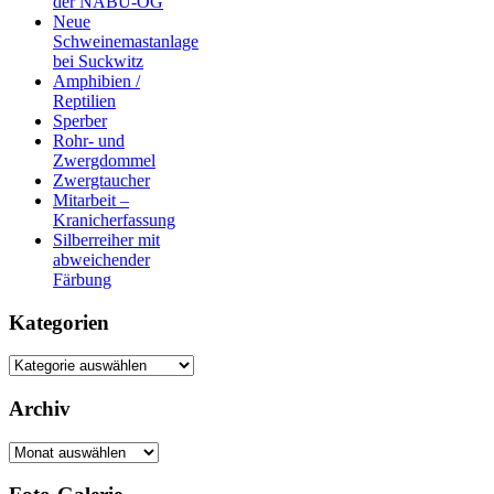
der NABU-OG
Neue
Schweinemastanlage
bei Suckwitz
Amphibien /
Reptilien
Sperber
Rohr- und
Zwergdommel
Zwergtaucher
Mitarbeit –
Kranicherfassung
Silberreiher mit
abweichender
Färbung
Kategorien
Kategorien
Archiv
Archiv