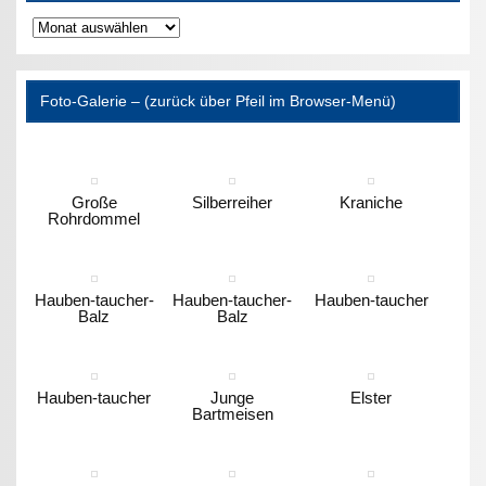
Archiv
Foto-Galerie – (zurück über Pfeil im Browser-Menü)
Große
Silberreiher
Kraniche
Rohrdommel
Hauben-taucher-
Hauben-taucher-
Hauben-taucher
Balz
Balz
Hauben-taucher
Junge
Elster
Bartmeisen